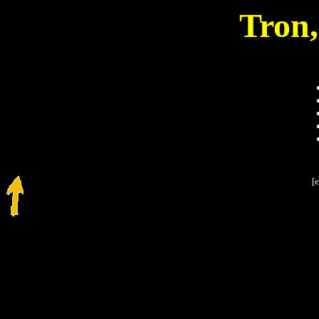
Tron,
[